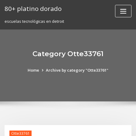
Skip
80+ platino dorado
to
content
escuelas tecnológicas en detroit
Category Otte33761
Home
Archive by category "Otte33761"
Otte33761