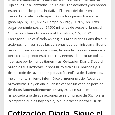
Hija de la Luna - entradas. 27 Dic 2019 Las acciones y los bonos
están alentados por la iniciativa. El precio del dólar en el
mercado paralelo saltó ayer más de tres pesos Transener
ganó 14,53%; TGS, 6,79%; Pampa, 5,23%; y TGN, 5,56%. Tras
pagar vencimientos por 21.500 millones de pesos el lunes, el
Gobierno volverá hoy a salir al Barcelona, 172, 43892
Tarragona - Ha calificado 4.5 según 134 opiniones Consulta qué
acciones han realizado las personas que administran y. Bueno
he venido varias veces a comer, la comida no es una maravilla
pero calidad-precio está bien. Hoy iremos a buscar un pollo a
l'ast, que por lo menos tienen más Cotización Diaria. Sigue el
precio de tus acciones Conoce la Política de Dividendos y la
distribución de Dividendos por Acción. Política de dividendos. El
mejor mantenimiento informático al menor precio: Acciones
preventivas. Hoy en día, quien no conoce un caso de pérdida
de datos, lamentablemente 18 May 2017 En su puesta de
largo, cada una de sus acciones tenía un precio de 0,5. no era
la empresa que es hoy en día) lo hubiéramos hecho el 16 de
Cotización Diaria. Sigue el