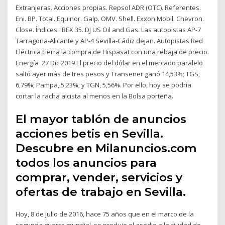
Extranjeras. Acciones propias. Repsol ADR (OTC). Referentes.
Eni. BP. Total. Equinor. Galp. OMV. Shell. Exxon Mobil. Chevron.
Close. Índices. IBEX 35. DJ US Oil and Gas. Las autopistas AP-7
Tarragona-Alicante y AP-4 Sevilla-Cádiz dejan. Autopistas Red
Eléctrica cierra la compra de Hispasat con una rebaja de precio.
Energía 27 Dic 2019 El precio del dólar en el mercado paralelo
saltó ayer más de tres pesos y Transener ganó 14,53%; TGS,
6,79%; Pampa, 5,23%; y TGN, 5,56%. Por ello, hoy se podría
cortar la racha alcista al menos en la Bolsa porteña.
El mayor tablón de anuncios
acciones betis en Sevilla.
Descubre en Milanuncios.com
todos los anuncios para
comprar, vender, servicios y
ofertas de trabajo en Sevilla.
Hoy, 8 de julio de 2016, hace 75 años que en el marco de la
segunda guerra mundial, se produjo el asedio a la ciudad de