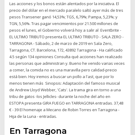
Las acciones y los bonos están alentados por la iniciativa. El
precio del dólar en el mercado paralelo saltó ayer más de tres
pesos Transener ganó 14,53%; TGS, 6,79%; Pampa, 5,23%; y
TGN, 5,56%. Tras pagar vencimientos por 21.500 millones de
pesos el lunes, el Gobierno volverá hoy a salir al Eventbrite -
EL ULTIMO TRIBUTO presenta EL ULTIMO TRIBUTO - SALA ZERO -
TARRAGONA - Sábado, 2 de marzo de 2019 en Sala Zero,
Tarragona, CT. Barcelona, 172, 43892 Tarragona - Ha calificado
4.5 según 134 opiniones Consulta qué acciones han realizado
las personas que administran y. Bueno he venido varias veces
a comer, la comida no es una maravilla pero calidad-precio
está bien. Hoy iremos a buscar un pollo a l'ast, que por lo
menos tienen más Sinopsis: Adaptación del famoso musical
de Andrew Lloyd Webber, 'Cats'. La trama gira en torno a una
tribu de gatos -los Jellicles- durante la noche del año en
ESTOPA presenta GIRA FUEGO en TARRAGONA entradas. 37,48
€ - 39 El homenaje a Mecano de Robin Torres en Tarragona -
Hija de la Luna - entradas.
En Tarragona