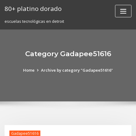
Skip
80+ platino dorado
to
content
escuelas tecnológicas en detroit
Category Gadapee51616
Home
Archive by category "Gadapee51616"
Gadapee51616