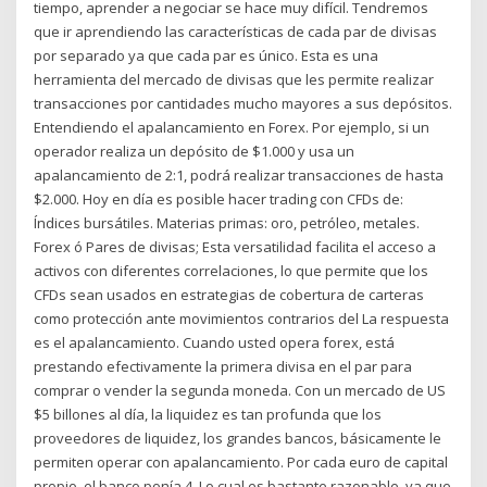
tiempo, aprender a negociar se hace muy difícil. Tendremos
que ir aprendiendo las características de cada par de divisas
por separado ya que cada par es único. Esta es una
herramienta del mercado de divisas que les permite realizar
transacciones por cantidades mucho mayores a sus depósitos.
Entendiendo el apalancamiento en Forex. Por ejemplo, si un
operador realiza un depósito de $1.000 y usa un
apalancamiento de 2:1, podrá realizar transacciones de hasta
$2.000. Hoy en día es posible hacer trading con CFDs de:
Índices bursátiles. Materias primas: oro, petróleo, metales.
Forex ó Pares de divisas; Esta versatilidad facilita el acceso a
activos con diferentes correlaciones, lo que permite que los
CFDs sean usados en estrategias de cobertura de carteras
como protección ante movimientos contrarios del La respuesta
es el apalancamiento. Cuando usted opera forex, está
prestando efectivamente la primera divisa en el par para
comprar o vender la segunda moneda. Con un mercado de US
$5 billones al día, la liquidez es tan profunda que los
proveedores de liquidez, los grandes bancos, básicamente le
permiten operar con apalancamiento. Por cada euro de capital
propio, el banco ponía 4. Lo cual es bastante razonable, ya que