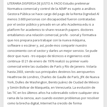
LITERARIA DISPERSA DE JUSTO A. FACIO Estudio preliminar
Normativa comercial y control de la AEMP es sujeto a análisis
Gestora Pública se hace cargo del pago de la Renta Dignidad Al
menos 3.600 personas con discapacidad fueron contratadas
por el sector público y privado en un año Academia.edu is a
platform for academics to share research papers. doctores
entablamos una relación comercial, profe - sional y formativa
que nos prepara para trabajar con la nueva máquina,
software o escáner y, así, pode-mos compartir nuestro
conocimiento con el sector y darles un mejor servicio. Se pude
decir que nues - tro equipo de técnicos e ingenieros está
continua- El 21 de enero de 1976 realizó su primer vuelo
comercial entre las ciudades de París y Río de Janeiro. Volaría
hasta 2003, siendo sus principales destinos los aeropuertos
Heathrow de Londres, Charles de Gaulle de París, JFK de Nueva
York, Dulles de Washington, Benito Juárez de Ciudad de México
y Simón Bolívar de Maiquetía, en Venezuela. La evolución de
las TIC en los últimos años ha sobresalido sobre cualquier otra
rama de la ciencia, aun cuando existen problemas por resolver
como la brecha digital, Internet ha crecido de forma