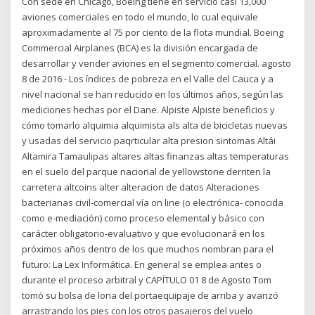
Con sede en Chicago, Boeing tiene en servicio casi 13,000
aviones comerciales en todo el mundo, lo cual equivale
aproximadamente al 75 por ciento de la flota mundial. Boeing
Commercial Airplanes (BCA) es la división encargada de
desarrollar y vender aviones en el segmento comercial. agosto
8 de 2016 - Los índices de pobreza en el Valle del Cauca y a
nivel nacional se han reducido en los últimos años, según las
mediciones hechas por el Dane. Alpiste Alpiste beneficios y
cómo tomarlo alquimia alquimista als alta de bicicletas nuevas
y usadas del servicio paqrticular alta presion sintomas Altái
Altamira Tamaulipas altares altas finanzas altas temperaturas
en el suelo del parque nacional de yellowstone derriten la
carretera altcoins alter alteracion de datos Alteraciones
bacterianas civil-comercial vía on line (o electrónica- conocida
como e-mediación) como proceso elemental y básico con
carácter obligatorio-evaluativo y que evolucionará en los
próximos años dentro de los que muchos nombran para el
futuro: La Lex Informática. En general se emplea antes o
durante el proceso arbitral y CAPÍTULO 01 8 de Agosto Tom
tomó su bolsa de lona del portaequipaje de arriba y avanzó
arrastrando los pies con los otros pasajeros del vuelo