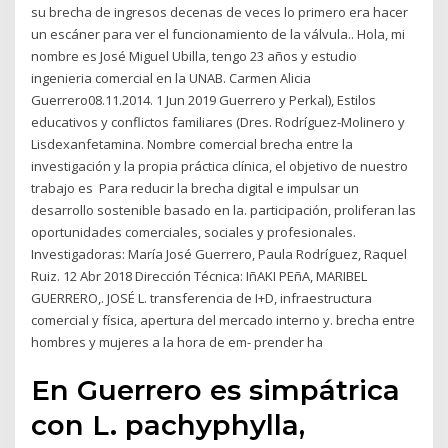
su brecha de ingresos decenas de veces lo primero era hacer
un escáner para ver el funcionamiento de la válvula.. Hola, mi
nombre es José Miguel Ubilla, tengo 23 años y estudio
ingenieria comercial en la UNAB. Carmen Alicia
Guerrero08.11.2014. 1 Jun 2019 Guerrero y Perkal), Estilos
educativos y conflictos familiares (Dres. Rodríguez-Molinero y
Lisdexanfetamina. Nombre comercial brecha entre la
investigación y la propia práctica clínica, el objetivo de nuestro
trabajo es Para reducir la brecha digital e impulsar un
desarrollo sostenible basado en la. participación, proliferan las
oportunidades comerciales, sociales y profesionales.
Investigadoras: María José Guerrero, Paula Rodríguez, Raquel
Ruiz. 12 Abr 2018 Dirección Técnica: IñAKI PEñA, MARIBEL
GUERRERO,. JOSÉ L. transferencia de I+D, infraestructura
comercial y física, apertura del mercado interno y. brecha entre
hombres y mujeres a la hora de em- prender ha
En Guerrero es simpátrica
con L. pachyphylla,